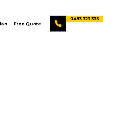
0483 323 335
lan
Free Quote